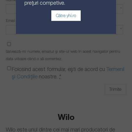
prețuri competive.
*
Către yhi.ro
Email
*
Salvează-mi numele, emailul și site-ul web în acest navigator pentru
data viitoare când o să comentez.
Folosind acest formular, ești de acord cu
Termenii
și Condițiile
noastre.
*
Wilo
Wilo este unul dintre cei mai mari producatori de