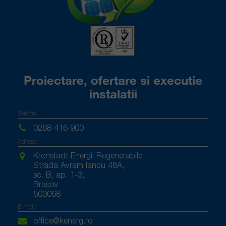
Proiectare, ofertare si executie
instalatii
Telefon:
0268 416 900
Adresa:
Kronstadt Energii Regenerabile
Strada Avram Iancu 48A,
sc. B, ap. 1-3,
Brasov
500068
E-mail:
office@kenerg.ro