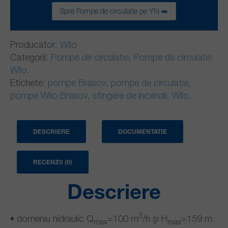
Spre Pompe de circulatie pe Yhi ➡️
Producator:
Wilo
Categorii:
Pompe de circulatie
,
Pompe de circulatie
Wilo
.
Etichete:
pompe Brasov
,
pompe de circulatie
,
pompe Wilo Brasov
,
stingere de incendii
,
Wilo
.
DESCRIERE
DOCUMENTATIE
RECENZII (0)
Descriere
3
• domeniu hidraulic Q
=100 m
/h şi H
=159 m.
max
max