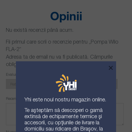
Opinii
Nu există recenzii până acum.
Fii primul care scrii o recenzie pentru „Pompa Wilo
FLA-2”
Adresa ta de email nu va fi publicată.
Câmpurile
obligatorii sunt marcate cu
*
×
Evaluarea ta
Recenzia ta
Yhi
este noul nostru magazin online.
Te așteptăm să descoperi o gamă
extinsă de echipamente termice și
accesorii, cu opțiunile de livrare la
domiciliu sau ridicare din Brașov, la
Nume