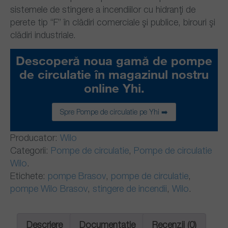
sistemele de stingere a incendiilor cu hidranţi de
perete tip “F” în clădiri comerciale şi publice, birouri şi
clădiri industriale.
Descoperă noua gamă de pompe
de circulatie în magazinul nostru
online Yhi.
Spre Pompe de circulatie pe Yhi ➡️
Producator:
Wilo
Categorii:
Pompe de circulatie
,
Pompe de circulatie
Wilo
.
Etichete:
pompe Brasov
,
pompe de circulatie
,
pompe Wilo Brasov
,
stingere de incendii
,
Wilo
.
Descriere
Documentatie
Recenzii (0)