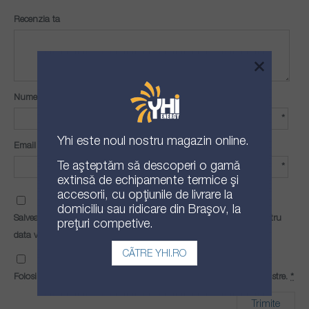
Recenzia ta
×
Nume
*
Yhi
este noul nostru magazin online.
Email
Te așteptăm să descoperi o gamă
*
extinsă de echipamente termice și
accesorii, cu opțiunile de livrare la
domiciliu sau ridicare din Brașov, la
Salvează-mi numele, emailul și site-ul web în acest navigator pentru
prețuri competive.
data viitoare când o să comentez.
CĂTRE YHI.RO
Folosind acest formular, ești de acord cu
Termenii și Condițiile
noastre.
*