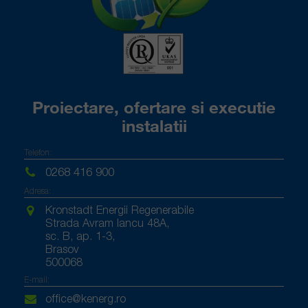
Proiectare, ofertare si executie
instalatii
Telefon:
0268 416 900
Adresa:
Kronstadt Energii Regenerabile
Strada Avram Iancu 48A,
sc. B, ap. 1-3,
Brasov
500068
E-mail:
office@kenerg.ro