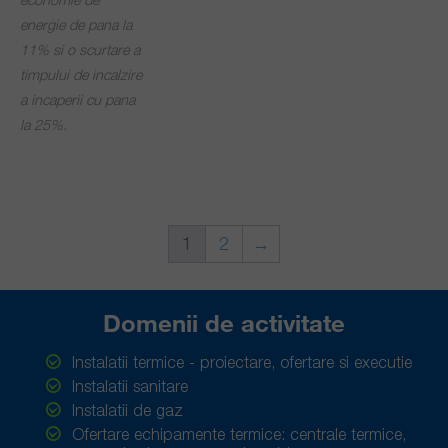
energie de pana la
11% si o scurtare a
timpului de incalzire
a incaperii cu pana
la 25%.
1
2
→
Domenii de activitate
Instalatii termice - proiectare, ofertare si executie
Instalatii sanitare
Instalatii de gaz
Ofertare echipamente termice: centrale termice,