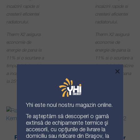
incalzirii rapide si
incalzirii rapide si
cresterii eficientei
cresterii eficientei
radiatorului.
radiatorului.
Therm X2 asigura
Therm X2 asigura
economie de
economie de
energie de pana la
energie de pana la
11% si o scurtare a
11% si o scurtare a
timpului de incalzire
timpului de incalzire
×
a incaperii cu pana
a incaperii cu pana
la 25%.
la 25%.
Yhi
este noul nostru magazin online.
Te așteptăm să descoperi o gamă
extinsă de echipamente termice și
accesorii, cu opțiunile de livrare la
domiciliu sau ridicare din Brașov, la
Radiator
Radiator