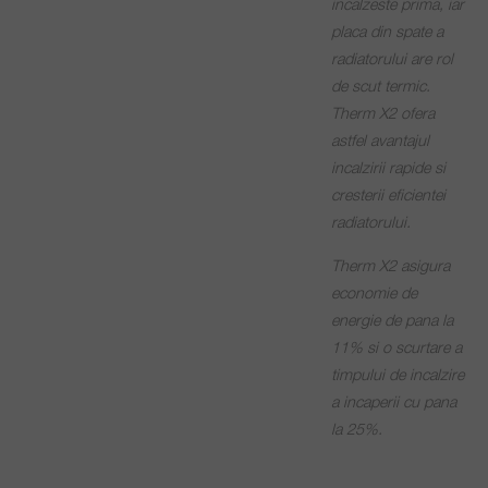
incalzeste prima, iar
placa din spate a
radiatorului are rol
de scut termic.
Therm X2 ofera
astfel avantajul
incalzirii rapide si
cresterii eficientei
radiatorului.
Therm X2 asigura
economie de
energie de pana la
11% si o scurtare a
timpului de incalzire
a incaperii cu pana
la 25%.