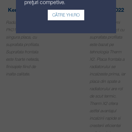
prețuri competive.
Kermi PK011
Kermi PK022
CĂTRE YHI.RO
Radiatorul Kermi
Radiatorul Kermi
PK011 contine o
PK022 compact cu
singura placa, cu
suprafata profilata
suprafata profilata.
este bazat pe
Suprafata frontala
tehnologia Therm
este foarte neteda,
X2. Placa frontala a
finisajele fiind de
radiatorului se
inalta calitate.
incalzeste prima, iar
placa din spate a
radiatorului are rol
de scut termic.
Therm X2 ofera
astfel avantajul
incalzirii rapide si
cresterii eficientei