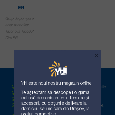
ER
Grup de pompare
solar monofilar
Taconova TacoSol
Circ ER
×
Domenii de activitate
Yhi
este noul nostru magazin online.
Instalatii termice - proiectare, ofertare si executie
Te așteptăm să descoperi o gamă
Instalatii sanitare
extinsă de echipamente termice și
Instalatii de gaz
accesorii, cu opțiunile de livrare la
Ofertare echipamente termice: centrale termice,
domiciliu sau ridicare din Brașov, la
panouri solare, pompe de caldura
prețuri competive.