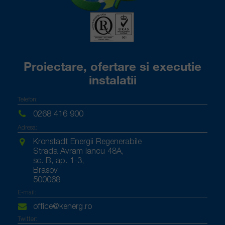
Proiectare, ofertare si executie
instalatii
Telefon:
0268 416 900
Adresa:
Kronstadt Energii Regenerabile
Strada Avram Iancu 48A,
sc. B, ap. 1-3,
Brasov
500068
E-mail:
office@kenerg.ro
Twitter: