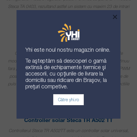
Steca TA 0403, rezultand astfel un sistem cu maxim 23 de intrari
×
si 16 iesiri.
Controller solar Steca TR A301 PWM
Yhi
este noul nostru magazin online.
Controllerul Steca TR A301 PWM este folosit in sistemele
Te așteptăm să descoperi o gamă
moderne, bazate pe pompe cu motor electric de curent continuu
extinsă de echipamente termice și
fara perii (cu convertor de frecventa inclus). Steca TR A301 PWM
accesorii, cu opțiunile de livrare la
poate controla aceste pompe prin semnalul PWM (modulare de
domiciliu sau ridicare din Brașov, la
puls in latime), adaptand viteza pompei in permanenta in functiile
prețuri competive.
de cerintele sistemului.
Către yhi.ro
Controller solar Steca TR A502 TT
Controllerul Steca TR A502TT este un controller solar universal,