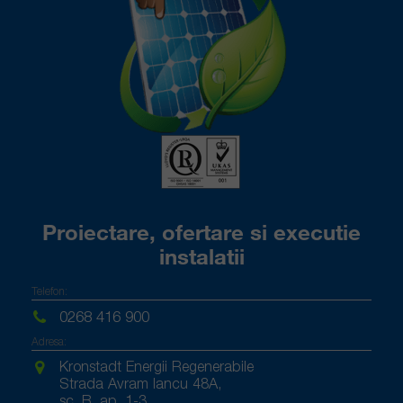
Proiectare, ofertare si executie
instalatii
Telefon:
0268 416 900
Adresa:
Kronstadt Energii Regenerabile
Strada Avram Iancu 48A,
sc. B, ap. 1-3,