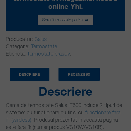
online Yhi.
Spre Termostate pe Yhi ➡️
Producator:
Salus
Categorie:
Termostate
.
Etichetă:
termostate brasov
.
DESCRIERE
RECENZII (0)
Descriere
Gama de termostate Salus iT600 include 2 tipuri de
sisteme: cu functionare cu fir si cu
functionare fara
fir (wireless)
. Produsul prezentat in aceasta pagina
este fara fir (numar produs VS10W/VS10B).