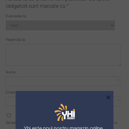
obligatorii sunt marcate cu
*
Evaluarea ta
Recenzia ta
Nume
*
Email
×
*
Salvează-mi numele, emailul și site-ul web în acest navigator pentru
Yhi
este noul nostru magazin online.