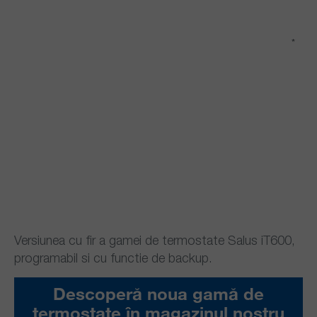
*
*
Versiunea cu fir a gamei de termostate Salus iT600,
programabil si cu functie de backup.
Descoperă noua gamă de
termostate în magazinul nostru