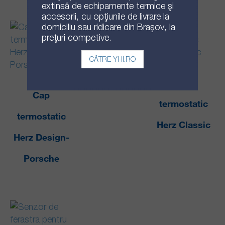
Produse similare
extinsă de echipamente termice și
accesorii, cu opțiunile de livrare la
domiciliu sau ridicare din Brașov, la
prețuri competive.
CĂTRE YHI.RO
Set
Cap
termostatic
termostatic
Herz Classic
Herz Design-
Porsche