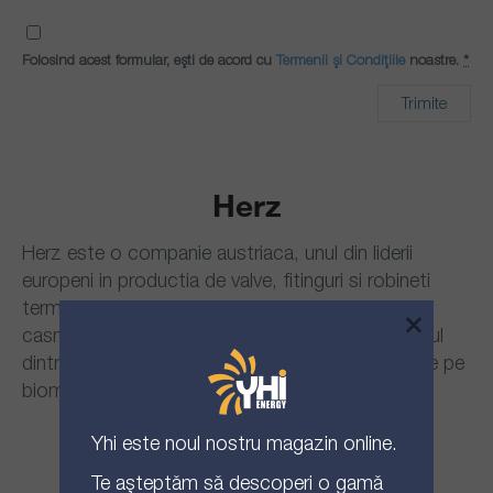
Folosind acest formular, ești de acord cu
Termenii și Condițiile
noastre.
*
Herz
Herz este o companie austriaca, unul din liderii
europeni in productia de valve, fitinguri si robineti
termostatici, cu aplicabilitate atat in instalatiile
×
casnice, cat si in cele industriale. Herz este si unul
dintre cei mai mari producatori de cazane bazate pe
biomasa si pompe de caldura.
Yhi
este noul nostru magazin online.
Te așteptăm să descoperi o gamă