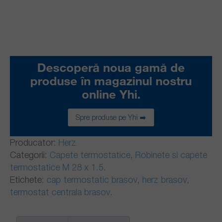
Descoperă noua gamă de
produse în magazinul nostru
online Yhi.
Spre produse pe Yhi ➡️
Producator:
Herz
Categorii:
Capete termostatice
,
Robinete si capete
termostatice M 28 x 1.5
.
Etichete:
cap termostatic brasov
,
herz brasov
,
termostat centrala brasov
.