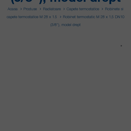
Acasa
Produse
Radiatoare
Capete termostatice
Robinete si
capete termostatice M 28 x 1.5
Robinet termostatic M 28 x 1,5 DN10
(3/8”), model drept
*
*