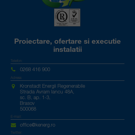
Proiectare, ofertare si executie
instalatii
Telefon:
0268 416 900
Adresa:
Kronstadt Energii Regenerabile
Strada Avram Iancu 48A,
sc. B, ap. 1-3,
Brasov
500068
E-mail:
office@kenerg.ro
Twitter: