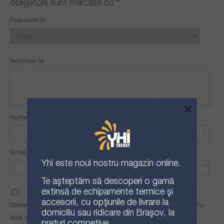
obligatorii sunt marcate cu
*
Evaluarea ta
Recenzia ta
×
Nume
*
Email
Yhi
este noul nostru magazin online.
*
Te așteptăm să descoperi o gamă
extinsă de echipamente termice și
accesorii, cu opțiunile de livrare la
Salvează-mi numele, emailul și site-ul web în acest navigator pentru
domiciliu sau ridicare din Brașov, la
data viitoare când o să comentez.
prețuri competive.