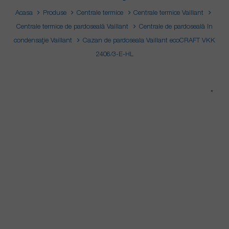
Acasa
Produse
Centrale termice
Centrale termice Vaillant
Centrale termice de pardoseală Vaillant
Centrale de pardoseală în
condensaţie Vaillant
Cazan de pardoseala Vaillant ecoCRAFT VKK
2406/3-E-HL
*
*