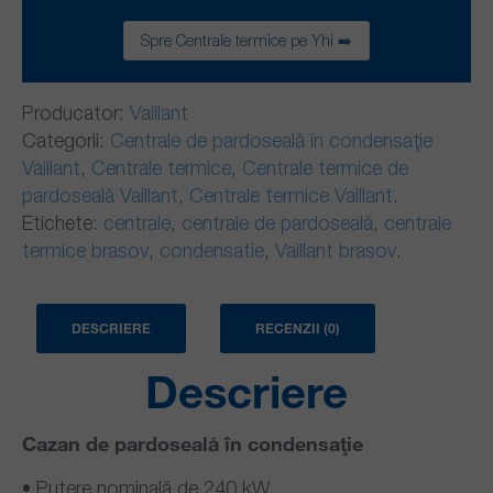
Spre Centrale termice pe Yhi ➡️
Producator:
Vaillant
Categorii:
Centrale de pardoseală în condensaţie
Vaillant
,
Centrale termice
,
Centrale termice de
pardoseală Vaillant
,
Centrale termice Vaillant
.
Etichete:
centrale
,
centrale de pardoseală
,
centrale
termice brasov
,
condensatie
,
Vaillant brasov
.
DESCRIERE
RECENZII (0)
Descriere
Cazan de pardoseală în condensaţie
• Putere nominală de 240 kW