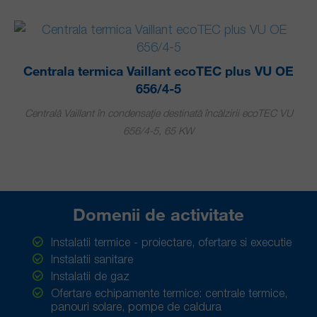
Centrala termica Vaillant ecoTEC plus VU OE
656/4-5
Centrală Vaillant în condensaţie destinată încălzirii ecoTEC VU
656/4-5, 65 KW
Domenii de activitate
Instalatii termice - proiectare, ofertare si executie
Instalatii sanitare
Instalatii de gaz
Ofertare echipamente termice: centrale termice,
panouri solare, pompe de caldura