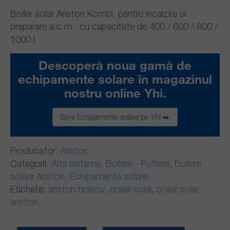
Boiler solar Ariston Kombi, pentru incalzire si
preparare a.c.m., cu capacitate de 400 / 600 / 800 /
1000 l
Descoperă noua gamă de
echipamente solare în magazinul
nostru online Yhi.
Spre Echipamente solare pe Yhi ➡️
Producator:
Ariston
Categorii:
Alte sisteme
,
Boilere - Puffere
,
Boilere
solare Ariston
,
Echipamente solare
.
Etichete:
ariston brasov
,
boiler solar
,
boiler solar
ariston
.