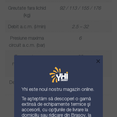
Greutate fara lichid
92 / 113 / 155 / 176
(kg)
Debit a.c.m. (l/min)
2.5 – 32
Presiune maxima
6
circuit a.c.m. (bar)
Temperatura
85
×
maxima circuit
a.c.m. (°C)
Debit circuit solar
1 – 16
Yhi
este noul nostru magazin online.
(l/min)
Te așteptăm să descoperi o gamă
extinsă de echipamente termice și
Opinii
accesorii, cu opțiunile de livrare la
domiciliu sau ridicare din Brașov, la