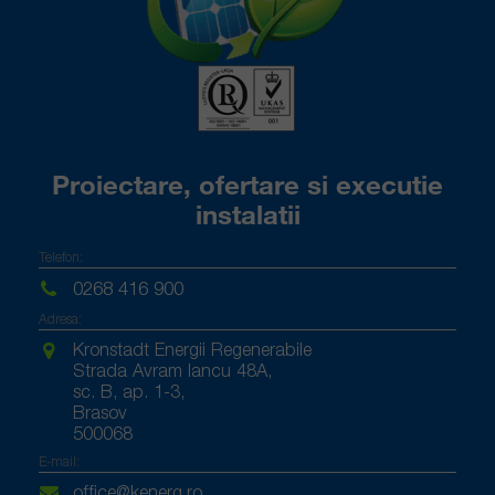
Proiectare, ofertare si executie
instalatii
Telefon:
0268 416 900
Adresa:
Kronstadt Energii Regenerabile
Strada Avram Iancu 48A,
sc. B, ap. 1-3,
Brasov
500068
E-mail:
office@kenerg.ro