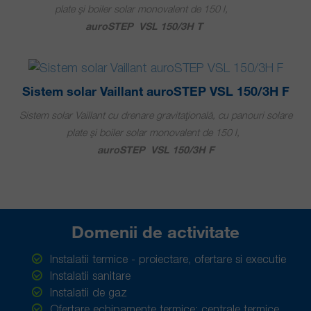
plate şi boiler solar monovalent de 150 l,
auroSTEP VSL 150/3H T
Sistem solar Vaillant auroSTEP VSL 150/3H F
Sistem solar Vaillant cu drenare gravitaţională, cu panouri solare
plate şi boiler solar monovalent de 150 l,
auroSTEP VSL 150/3H F
Domenii de activitate
Instalatii termice - proiectare, ofertare si executie
Instalatii sanitare
Instalatii de gaz
Ofertare echipamente termice: centrale termice,