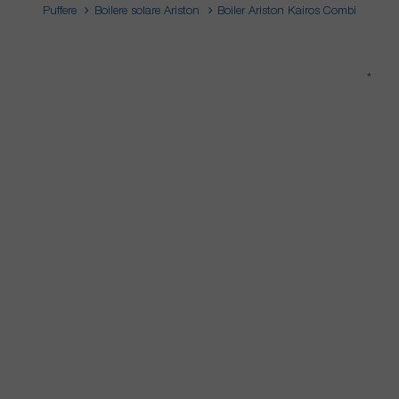
Puffere
Boilere solare Ariston
Boiler Ariston Kairos Combi
*
*