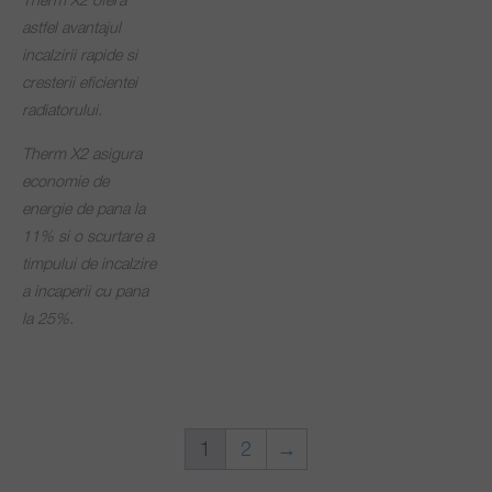
astfel avantajul
incalzirii rapide si
cresterii eficientei
radiatorului.
Therm X2 asigura
economie de
energie de pana la
11% si o scurtare a
timpului de incalzire
a incaperii cu pana
la 25%.
1
2
→