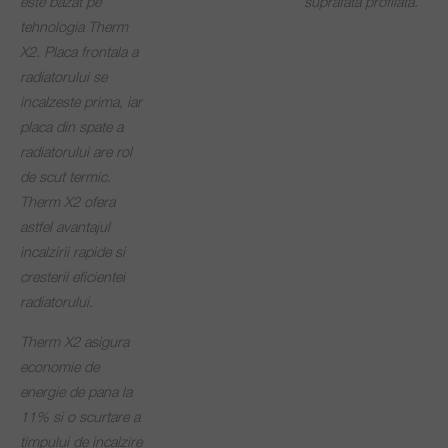
este bazat pe
suprafata profilata.
tehnologia Therm
X2. Placa frontala a
radiatorului se
incalzeste prima, iar
placa din spate a
radiatorului are rol
de scut termic.
Therm X2 ofera
astfel avantajul
incalzirii rapide si
cresterii eficientei
radiatorului.
Therm X2 asigura
economie de
energie de pana la
11% si o scurtare a
timpului de incalzire