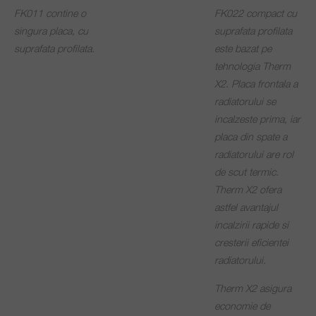
FK011 contine o
FK022 compact cu
singura placa, cu
suprafata profilata
suprafata profilata.
este bazat pe
tehnologia Therm
X2. Placa frontala a
radiatorului se
incalzeste prima, iar
placa din spate a
radiatorului are rol
de scut termic.
Therm X2 ofera
astfel avantajul
incalzirii rapide si
cresterii eficientei
radiatorului.
Therm X2 asigura
economie de