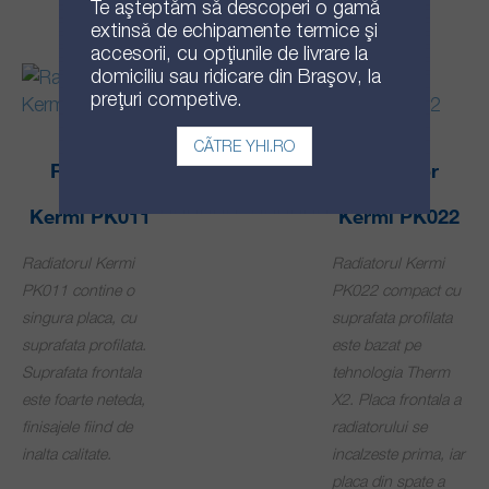
Te așteptăm să descoperi o gamă
extinsă de echipamente termice și
accesorii, cu opțiunile de livrare la
domiciliu sau ridicare din Brașov, la
prețuri competive.
CĂTRE YHI.RO
Radiator
Radiator
Kermi PK011
Kermi PK022
Radiatorul Kermi
Radiatorul Kermi
PK011 contine o
PK022 compact cu
singura placa, cu
suprafata profilata
suprafata profilata.
este bazat pe
Suprafata frontala
tehnologia Therm
este foarte neteda,
X2. Placa frontala a
finisajele fiind de
radiatorului se
inalta calitate.
incalzeste prima, iar
placa din spate a