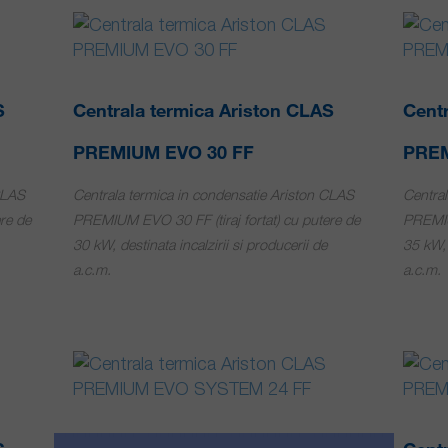
S
Centrala termica Ariston CLAS
Centr
PREMIUM EVO 30 FF
PREM
CLAS
Centrala termica in condensatie Ariston CLAS
Central
re de
PREMIUM EVO 30 FF (tiraj fortat) cu putere de
PREMIUM
30 kW, destinata incalzirii si producerii de
35 kW, 
a.c.m.
a.c.m.