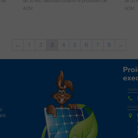
 de
de 30 kW, destinata incalzirii si producerii de
de 35 k
ACM.
ACM.
←
1
2
3
4
5
6
7
8
→
e
Proi
exec
Telefo
Adresa
e:
are,