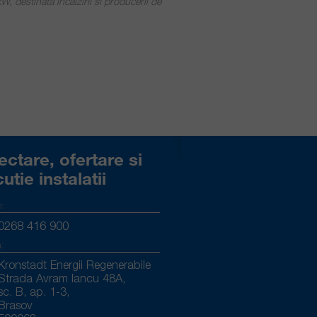
W, destinata incalzirii si producerii de
ectare, ofertare si
utie instalatii
n:
0268 416 900
:
Kronstadt Energii Regenerabile
Strada Avram Iancu 48A,
sc. B, ap. 1-3,
Brasov