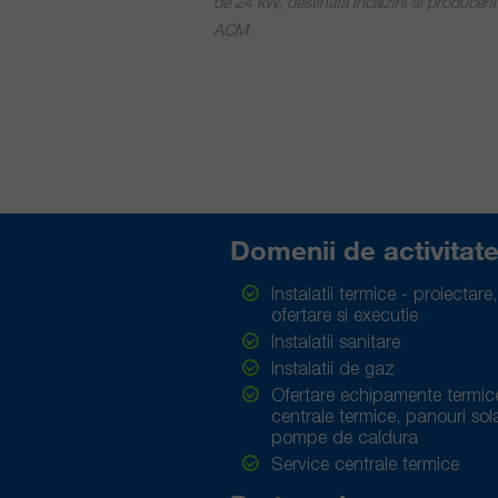
de 24 kW, destinata incalzirii si producerii
ACM.
Domenii de activitat
Instalatii termice - proiectare,
ofertare si executie
Instalatii sanitare
Instalatii de gaz
Ofertare echipamente termic
centrale termice, panouri sol
pompe de caldura
Service centrale termice